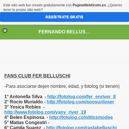
Este sitio web fue creado gratuitamente con
PaginaWebGratis.es
. ¿Quieres
tener tu propio sitio web?
REGÍSTRATE GRATIS
FERNANDO BELLUSCHI
FANS CLUB FER BELLUSCHI
-Para asociarse dejen nombre, edad, y fotolog (si tienen)
1° Antonella Silva -
http://fotolog.com/fer_enriver_8
2° Rocio Murialdo -
http://fotolog.com/soosunloser
3° Yesica Robles -
http://www.fotolog.com/yany_river_19
4° Belen Espinosa -
http://fotolog.com/itissmodee
5° Matias Congestri -
6° Camila Suarez -
http://fotolog.com/rastabelluschi