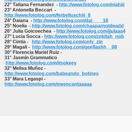
22° Tatiana Fernandez -
http://www.fotolog.com/niahiii
23° Antonella Beccari
-
http://www.fotolog.com/ferbelluschiii_8
24° Daiana -
http://www.fotolog.com/dai____18
25° Noelia -
http://www.fotolog.com/chaaparnotdeadd
26° Julia Goicoechea -
http://www.fotolog.com/jjulaaa4
27° Lucia Socca -
http://www.fotolog.com/zokitah_nob
28° Cintia -
http://www.fotolog.com/only_zin
29° Magali -
http://www.fotolog.com/qeeflashh__08
30° Florencia Mariel Ruiz -
31° Jasmín Grammatico
http://www.fotolog.com/itsokeey
32° Melisa Muñoz -
http://www.fotolog.com/babeando_botines
33° Mara Legaspi -
http://www.fotolog.com/meencantaaaaa