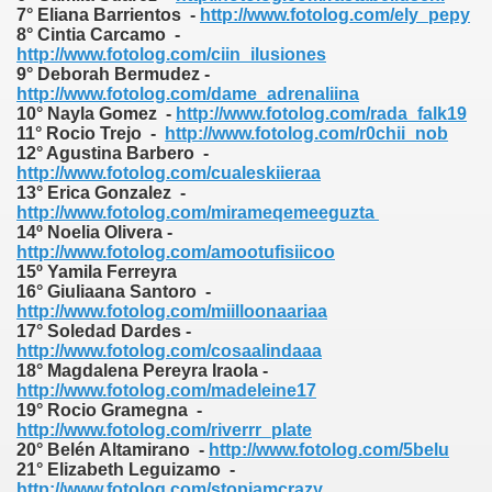
7° Eliana Barrientos -
http://www.fotolog.com/ely_pepy
8° Cintia Carcamo -
http://www.fotolog.com/ciin_ilusiones
9° Deborah Bermudez -
http://www.fotolog.com/dame_adrenaliina
10° Nayla Gomez -
http://www.fotolog.com/rada_falk19
11° Rocio Trejo -
http://www.fotolog.com/r0chii_nob
12° Agustina Barbero -
http://www.fotolog.com/cualeskiieraa
13° Erica Gonzalez -
http://www.fotolog.com/mirameqemeeguzta
14º Noelia Olivera -
http://www.fotolog.com/amootufisiicoo
15º Yamila Ferreyra
16° Giuliaana Santoro -
http://www.fotolog.com/miilloonaariaa
17° Soledad Dardes -
http://www.fotolog.com/cosaalindaaa
18° Magdalena Pereyra Iraola -
http://www.fotolog.com/madeleine17
19° Rocio Gramegna -
http://www.fotolog.com/riverrr_plate
20° Belén Altamirano -
http://www.fotolog.com/5belu
21° Elizabeth Leguizamo -
http://www.fotolog.com/stopiamcrazy