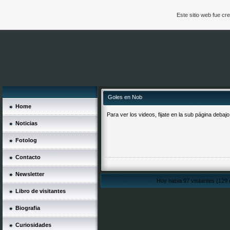
Este sitio web fue c
Goles en Nob
Home
Para ver los videos, fijate en la sub página debaj
Noticias
Fotolog
Contacto
Newsletter
Hoy habia 97 visitantes (129 
Libro de visitantes
Biografia
Curiosidades