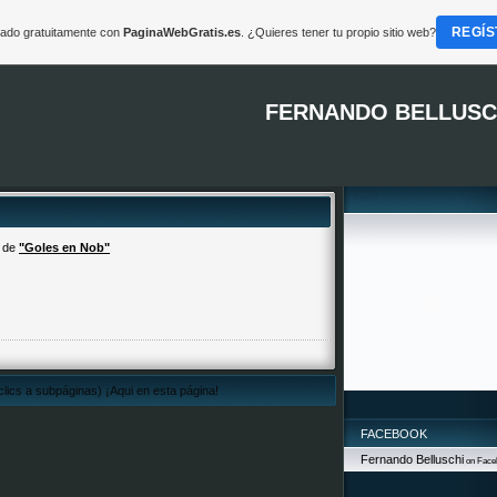
REGÍS
reado gratuitamente con
PaginaWebGratis.es
. ¿Quieres tener tu propio sitio web?
FERNANDO BELLUSC
o de
"Goles en Nob"
clics a subpáginas) ¡Aqui en esta página!
FACEBOOK
Fernando Belluschi
on Face