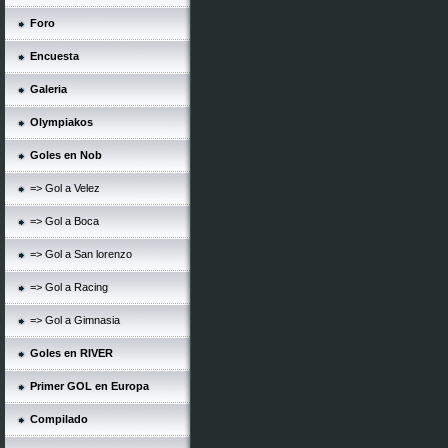
Foro
Encuesta
Galeria
Olympiakos
Goles en Nob
=> Gol a Velez
=> Gol a Boca
=> Gol a San lorenzo
=> Gol a Racing
=> Gol a Gimnasia
Goles en RIVER
Primer GOL en Europa
Compilado