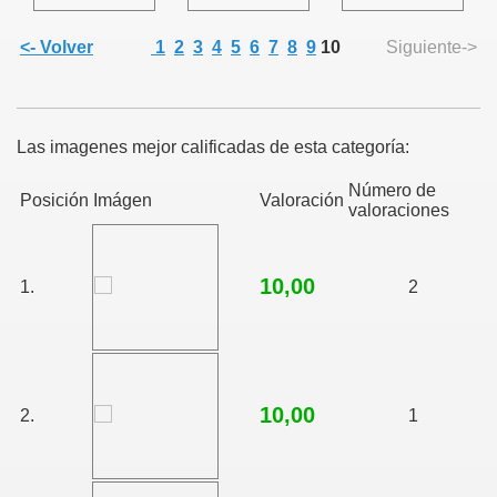
<- Volver
1
2
3
4
5
6
7
8
9
10
Siguiente->
Las imagenes mejor calificadas de esta categoría:
Número de
Posición
Imágen
Valoración
valoraciones
10,00
1.
2
10,00
2.
1