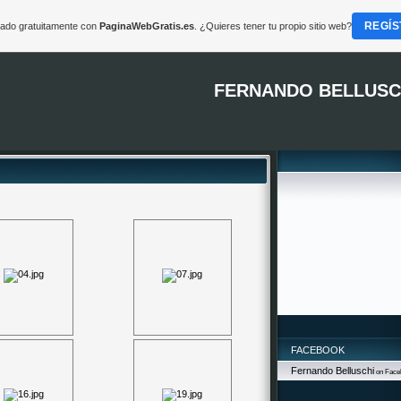
REGÍS
reado gratuitamente con
PaginaWebGratis.es
. ¿Quieres tener tu propio sitio web?
FERNANDO BELLUSC
FACEBOOK
Fernando Belluschi
on Face