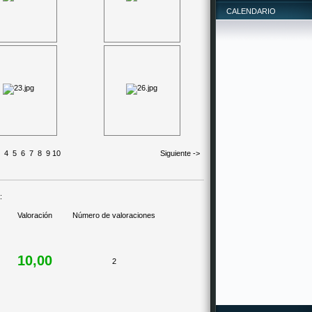
CALENDARIO
4
5
6
7
8
9
10
Siguiente ->
:
Valoración
Número de valoraciones
10,00
2