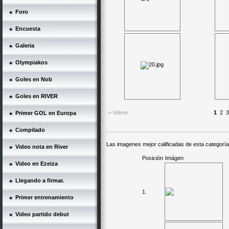
Foro
Encuesta
Galeria
Olympiakos
Goles en Nob
Goles en RIVER
<-Volver
1
2
3
Primer GOL en Europa
Compilado
Las imagenes mejor calificadas de esta categoría
Video nota en River
Posición
Imágen
Video en Ezeiza
Llegando a firmar.
1.
Primer entrenamiento
Video partido debut