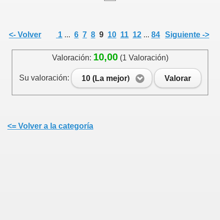
<- Volver
1
...
6
7
8
9
10
11
12
...
84
Siguiente ->
10,00
Valoración:
(1 Valoración)
Su valoración:
10 (La mejor)
Valorar
<= Volver a la categoría