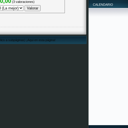
0,00
(3 valoraciones)
CALENDARIO
lics a subpáginas) ¡Aqui en esta página!