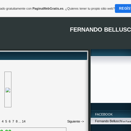
REGÍS
reado gratuitamente con
PaginaWebGratis.es
. ¿Quieres tener tu propio sitio web?
FERNANDO BELLUSC
FACEBOOK
Fernando Belluschi
4
5
6
7
8
...
14
Siguiente ->
on Face