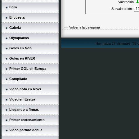
1
Valoración:
Foro
Su valoración:
Encuesta
<= Volver a la categoría
Galeria
Olympiakos
Hoy habia 27 visitantes (38 c
Goles en Nob
Goles en RIVER
Primer GOL en Europa
Compilado
Video nota en River
Video en Ezeiza
Llegando a firmar.
Primer entrenamiento
Video partido debut