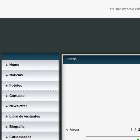
Este sitio web fue c
Galeria
Home
Noticias
Fotolog
Contacto
Newsletter
Libro de visitantes
Biografia
<- Volver
1
2
3
Curiosidades