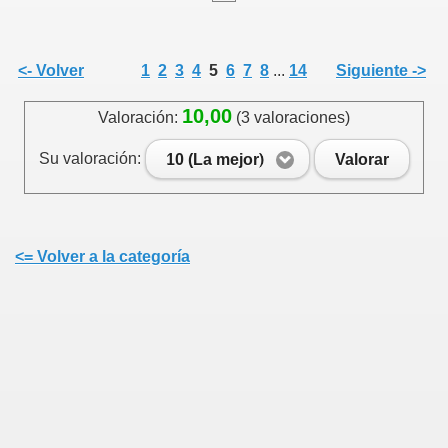
<- Volver
1
2
3
4
5
6
7
8
...
14
Siguiente ->
10,00
Valoración:
(3 valoraciones)
Su valoración:
10 (La mejor)
Valorar
<= Volver a la categoría